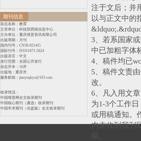
注于文后；并用
期刊信息
以与正文中的
杂志名称：教育
&ldquo;.&rd
主管单位：科技部西南信息中心
主办单位：重庆维普资讯有限公司
3、若系国家
出版周期：月刊
国内刊号；CN50-9214/G
中已加粗字体
国际刊号：ISSN1671-5624
出版语言：中文
4、稿件均已w
发行范围：全国公开发行
杂志开本：16开
5、稿件文责
出版地：重庆市
服务邮箱：jiaoyuqkyx@163.com
改。
6、凡入用文
收录情况：
中国维普网全文收录期刊
为1-3个工作
中国核心期刊（遴选）收录期刊
中国学术期刊（光盘版）全文收录期刊
或用稿通知。
内未收到我刊
稿。