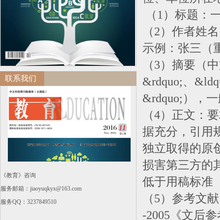
（1）标题：
（2）作者姓
示例：张三（重庆
（3）摘要（中
联系我们
&rdquo;、&l
&rdquo;），
（4）正文：
据充分，引用规
独立取得的原
损害第三方的
《教育》咨询
低于用稿标准
服务邮箱：jiaoyuqkyx@163.com
（5）参考文献
服务QQ：3237849510
-2005《文